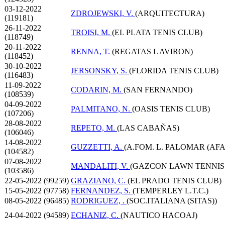
03-12-2022
ZDROJEWSKI, V.
(ARQUITECTURA)
(119181)
26-11-2022
TROISI, M.
(EL PLATA TENIS CLUB)
(118749)
20-11-2022
RENNA, T.
(REGATAS L AVIRON)
(118452)
30-10-2022
JERSONSKY, S.
(FLORIDA TENIS CLUB)
(116483)
11-09-2022
CODARIN, M.
(SAN FERNANDO)
(108539)
04-09-2022
PALMITANO, N.
(OASIS TENIS CLUB)
(107206)
28-08-2022
REPETO, M.
(LAS CABAÑAS)
(106046)
14-08-2022
GUZZETTI, A.
(A.FOM. L. PALOMAR (AFA
(104582)
07-08-2022
MANDALITI, V.
(GAZCON LAWN TENNIS
(103586)
22-05-2022 (99259)
GRAZIANO, C.
(EL PRADO TENIS CLUB)
15-05-2022 (97758)
FERNANDEZ, S.
(TEMPERLEY L.T.C.)
08-05-2022 (96485)
RODRIGUEZ, .
(SOC.ITALIANA (SITAS))
24-04-2022 (94589)
ECHANIZ, C.
(NAUTICO HACOAJ)