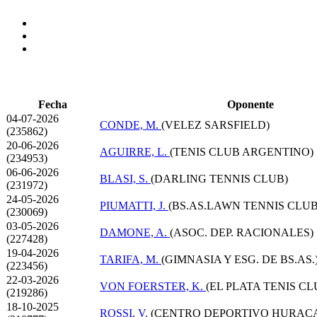
Fecha
Oponente
04-07-2026
CONDE, M.
(VELEZ SARSFIELD)
(235862)
20-06-2026
AGUIRRE, L.
(TENIS CLUB ARGENTINO)
(234953)
06-06-2026
BLASI, S.
(DARLING TENNIS CLUB)
(231972)
24-05-2026
PIUMATTI, J.
(BS.AS.LAWN TENNIS CLUB
(230069)
03-05-2026
DAMONE, A.
(ASOC. DEP. RACIONALES)
(227428)
19-04-2026
TARIFA, M.
(GIMNASIA Y ESG. DE BS.AS.
(223456)
22-03-2026
VON FOERSTER, K.
(EL PLATA TENIS CL
(219286)
18-10-2025
ROSSI, V.
(CENTRO DEPORTIVO HURAC