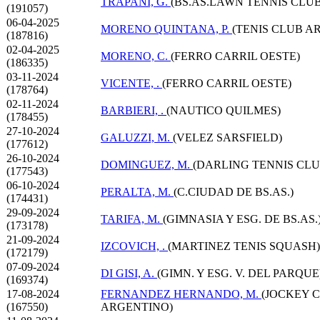
TRAPANI, G.
(BS.AS.LAWN TENNIS CLUB
(191057)
06-04-2025
MORENO QUINTANA, P.
(TENIS CLUB A
(187816)
02-04-2025
MORENO, C.
(FERRO CARRIL OESTE)
(186335)
03-11-2024
VICENTE, .
(FERRO CARRIL OESTE)
(178764)
02-11-2024
BARBIERI, .
(NAUTICO QUILMES)
(178455)
27-10-2024
GALUZZI, M.
(VELEZ SARSFIELD)
(177612)
26-10-2024
DOMINGUEZ, M.
(DARLING TENNIS CLU
(177543)
06-10-2024
PERALTA, M.
(C.CIUDAD DE BS.AS.)
(174431)
29-09-2024
TARIFA, M.
(GIMNASIA Y ESG. DE BS.AS.
(173178)
21-09-2024
IZCOVICH, .
(MARTINEZ TENIS SQUASH)
(172179)
07-09-2024
DI GISI, A.
(GIMN. Y ESG. V. DEL PARQUE
(169374)
17-08-2024
FERNANDEZ HERNANDO, M.
(JOCKEY 
(167550)
ARGENTINO)