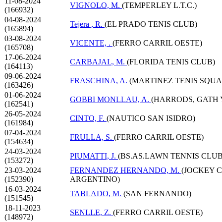
11-08-2024
VIGNOLO, M.
(TEMPERLEY L.T.C.)
(166932)
04-08-2024
Tejera , R.
(EL PRADO TENIS CLUB)
(165894)
03-08-2024
VICENTE, .
(FERRO CARRIL OESTE)
(165708)
17-06-2024
CARBAJAL, M.
(FLORIDA TENIS CLUB)
(164113)
09-06-2024
FRASCHINA, A.
(MARTINEZ TENIS SQUA
(163426)
01-06-2024
GOBBI MONLLAU, A.
(HARRODS, GATH 
(162541)
26-05-2024
CINTO, F.
(NAUTICO SAN ISIDRO)
(161984)
07-04-2024
FRULLA, S.
(FERRO CARRIL OESTE)
(154634)
24-03-2024
PIUMATTI, J.
(BS.AS.LAWN TENNIS CLUB
(153272)
23-03-2024
FERNANDEZ HERNANDO, M.
(JOCKEY 
(152390)
ARGENTINO)
16-03-2024
TABLADO, M.
(SAN FERNANDO)
(151545)
18-11-2023
SENLLE, Z.
(FERRO CARRIL OESTE)
(148972)