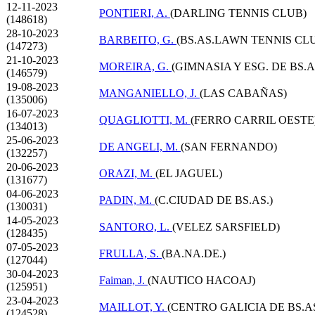
12-11-2023
PONTIERI, A.
(DARLING TENNIS CLUB)
(148618)
28-10-2023
BARBEITO, G.
(BS.AS.LAWN TENNIS CL
(147273)
21-10-2023
MOREIRA, G.
(GIMNASIA Y ESG. DE BS.A
(146579)
19-08-2023
MANGANIELLO, J.
(LAS CABAÑAS)
(135006)
16-07-2023
QUAGLIOTTI, M.
(FERRO CARRIL OESTE
(134013)
25-06-2023
DE ANGELI, M.
(SAN FERNANDO)
(132257)
20-06-2023
ORAZI, M.
(EL JAGUEL)
(131677)
04-06-2023
PADIN, M.
(C.CIUDAD DE BS.AS.)
(130031)
14-05-2023
SANTORO, L.
(VELEZ SARSFIELD)
(128435)
07-05-2023
FRULLA, S.
(BA.NA.DE.)
(127044)
30-04-2023
Faiman, J.
(NAUTICO HACOAJ)
(125951)
23-04-2023
MAILLOT, Y.
(CENTRO GALICIA DE BS.AS
(124528)