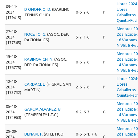
Libres 2024
09-11-
D ONOFRIO, D.
(DARLING
Libres
2024
0-6, 2-6
P
TENNIS CLUB)
Caballeros-
(179415)
Quinta-Fec
Menores 20
27-10-
NOCETO, G.
(ASOC. DEP.
2da. Etapa
2024
5-7, 1-6
P
RACIONALES)
16 Varones
(177565)
NIVEL B-Fec
Menores 20
19-10-
RABINOVICH, N.
(ASOC.
2da. Etapa
2024
0-6, 2-6
P
DEP. RACIONALES)
14 Varones 
(176775)
NIVEL B-Fec
Libres 2024
12-10-
CARDACI, L.
(F. GRAL. SAN
Libres
2024
2-6, 2-6
P
MARTIN)
Caballeros-
(175732)
Quinta-Fec
Menores 20
05-10-
GARCIA ALVAREZ, B.
2da. Etapa
2024
6-2, 6-3
G
(TEMPERLEY L.T.C.)
14 Varones 
(174963)
NIVEL B-Fec
Menores 20
29-09-
DENARI, F.
(ATLETICO
0-6, 6-1, 7-6
2da. Etapa
2024
G