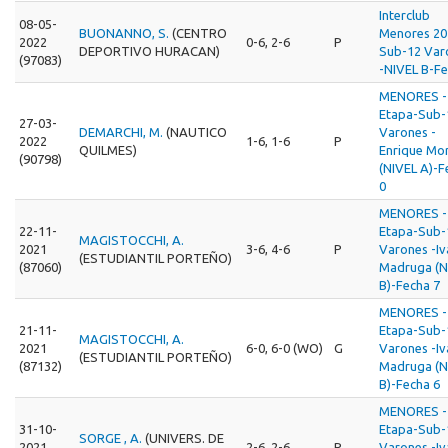
Interclub
08-05-
BUONANNO, S.
(CENTRO
Menores 20
2022
0-6, 2-6
P
DEPORTIVO HURACAN)
Sub-12 Var
(97083)
-NIVEL B-Fe
MENORES - 
Etapa-Sub-
27-03-
DEMARCHI, M.
(NAUTICO
Varones -
2022
1-6, 1-6
P
QUILMES)
Enrique Mo
(90798)
(NIVEL A)-F
0
MENORES - 
22-11-
Etapa-Sub-
MAGISTOCCHI, A.
2021
3-6, 4-6
P
Varones -I
(ESTUDIANTIL PORTEÑO)
(87060)
Madruga (N
B)-Fecha 7
MENORES - 
21-11-
Etapa-Sub-
MAGISTOCCHI, A.
2021
6-0, 6-0 (WO)
G
Varones -I
(ESTUDIANTIL PORTEÑO)
(87132)
Madruga (N
B)-Fecha 6
MENORES - 
31-10-
Etapa-Sub-
SORGE , A.
(UNIVERS. DE
2021
2-6, 2-6
P
Varones -I