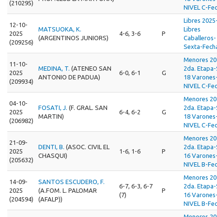
(210295)
NIVEL C-Fec
Libres 2025
12-10-
MATSUOKA, K.
Libres
2025
4-6, 3-6
P
(ARGENTINOS JUNIORS)
Caballeros-
(209256)
Sexta-Fech
Menores 20
11-10-
MEDINA, T.
(ATENEO SAN
2da. Etapa
2025
6-0, 6-1
G
ANTONIO DE PADUA)
18 Varones
(209934)
NIVEL C-Fec
Menores 20
04-10-
FOSATI, J.
(F. GRAL. SAN
2da. Etapa
2025
6-4, 6-2
G
MARTIN)
18 Varones
(206982)
NIVEL C-Fec
Menores 20
21-09-
DENTI, B.
(ASOC. CIVIL EL
2da. Etapa
2025
1-6, 1-6
P
CHASQUI)
16 Varones
(205632)
NIVEL B-Fec
Menores 20
14-09-
SANTOS ESCUDERO, F.
6-7, 6-3, 6-7
2da. Etapa
2025
(A.FOM. L. PALOMAR
P
(7)
16 Varones
(204594)
(AFALP))
NIVEL B-Fec
Menores 20