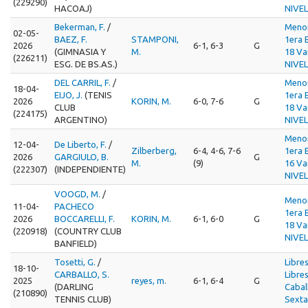
(229290)
HACOAJ)
NIVEL
Bekerman, F.
/
Meno
02-05-
BAEZ, F.
STAMPONI,
1era 
2026
6-1, 6-3
G
(GIMNASIA Y
M.
18 Va
(226211)
ESG. DE BS.AS.)
NIVEL
DEL CARRIL, F.
/
Meno
18-04-
EIJO, J.
(TENIS
1era 
2026
KORIN, M.
6-0, 7-6
G
CLUB
18 Va
(224175)
ARGENTINO)
NIVEL
Meno
12-04-
De Liberto, F.
/
Zilberberg,
6-4, 4-6, 7-6
1era 
2026
GARGIULO, B.
G
M.
(9)
16 Va
(222307)
(INDEPENDIENTE)
NIVEL
VOOGD, M.
/
Meno
11-04-
PACHECO
1era 
2026
BOCCARELLI, F.
KORIN, M.
6-1, 6-0
G
18 Va
(220918)
(COUNTRY CLUB
NIVEL
BANFIELD)
Tosetti, G.
/
Libre
18-10-
CARBALLO, S.
Libre
2025
reyes, m.
6-1, 6-4
G
(DARLING
Cabal
(210890)
TENNIS CLUB)
Sexta