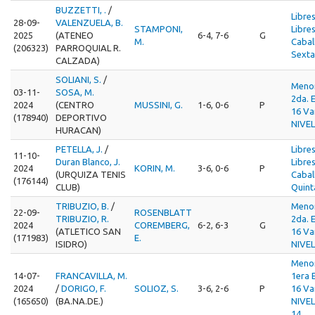
BUZZETTI, .
/
Libre
28-09-
VALENZUELA, B.
STAMPONI,
Libre
2025
(ATENEO
6-4, 7-6
G
M.
Cabal
(206323)
PARROQUIAL R.
Sexta
CALZADA)
SOLIANI, S.
/
Meno
03-11-
SOSA, M.
2da. 
2024
(CENTRO
MUSSINI, G.
1-6, 0-6
P
16 Va
(178940)
DEPORTIVO
NIVEL
HURACAN)
PETELLA, J.
/
Libre
11-10-
Duran Blanco, J.
Libre
2024
KORIN, M.
3-6, 0-6
P
(URQUIZA TENIS
Cabal
(176144)
CLUB)
Quint
TRIBUZIO, B.
/
Meno
22-09-
ROSENBLATT
TRIBUZIO, R.
2da. 
2024
COREMBERG,
6-2, 6-3
G
(ATLETICO SAN
16 Va
(171983)
E.
ISIDRO)
NIVEL
Meno
14-07-
FRANCAVILLA, M.
1era 
2024
/
DORIGO, F.
SOLIOZ, S.
3-6, 2-6
P
16 Va
(165650)
(BA.NA.DE.)
NIVEL
14