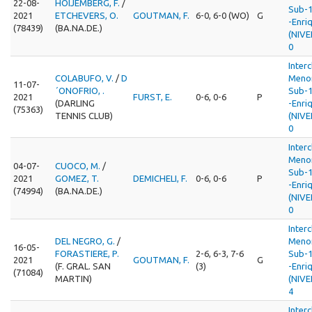
22-08-
HOIJEMBERG, F.
/
Sub-1
2021
ETCHEVERS, O.
GOUTMAN, F.
6-0, 6-0 (WO)
G
-Enri
(78439)
(BA.NA.DE.)
(NIVE
0
Interc
COLABUFO, V.
/
D
Menor
11-07-
´ONOFRIO, .
Sub-1
2021
FURST, E.
0-6, 0-6
P
(DARLING
-Enri
(75363)
TENNIS CLUB)
(NIVE
0
Interc
Menor
04-07-
CUOCO, M.
/
Sub-1
2021
GOMEZ, T.
DEMICHELI, F.
0-6, 0-6
P
-Enri
(74994)
(BA.NA.DE.)
(NIVE
0
Interc
DEL NEGRO, G.
/
Menor
16-05-
FORASTIERE, P.
2-6, 6-3, 7-6
Sub-1
2021
GOUTMAN, F.
G
(F. GRAL. SAN
(3)
-Enri
(71084)
MARTIN)
(NIVE
4
Interc