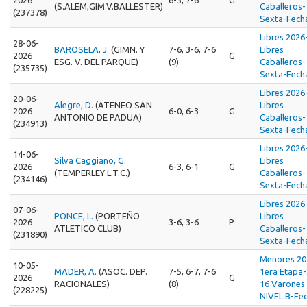
(S.ALEM,GIM.V.BALLESTER)
Caballeros-
(237378)
Sexta-Fech
Libres 2026
28-06-
BAROSELA, J.
(GIMN. Y
7-6, 3-6, 7-6
Libres
2026
G
ESG. V. DEL PARQUE)
(9)
Caballeros-
(235735)
Sexta-Fech
Libres 2026
20-06-
Alegre, D.
(ATENEO SAN
Libres
2026
6-0, 6-3
G
ANTONIO DE PADUA)
Caballeros-
(234913)
Sexta-Fech
Libres 2026
14-06-
Silva Caggiano, G.
Libres
2026
6-3, 6-1
G
(TEMPERLEY L.T.C.)
Caballeros-
(234146)
Sexta-Fech
Libres 2026
07-06-
PONCE, L.
(PORTEÑO
Libres
2026
3-6, 3-6
P
ATLETICO CLUB)
Caballeros-
(231890)
Sexta-Fech
Menores 20
10-05-
MADER, A.
(ASOC. DEP.
7-5, 6-7, 7-6
1era Etapa
2026
G
RACIONALES)
(8)
16 Varones
(228225)
NIVEL B-Fec