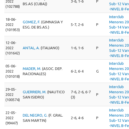
2022
3-6, 1-6
P
BS.AS (CUBA))
Sub-12 Var
(102788)
-NIVEL B-Fe
Interclub
18-06-
GOMEZ, F.
(GIMNASIA Y
Menores 20
2022
5-7, 2-6
P
ESG. DE BS.AS.)
Sub-14 Var
(101953)
-NIVEL B-Fe
Interclub
12-06-
Menores 20
2022
ANTAL, A.
(ITALIANO)
1-6, 1-6
P
Sub-12 Var
(101642)
-NIVEL B-Fe
Interclub
05-06-
MADER, M.
(ASOC. DEP.
Menores 20
2022
6-2, 6-4
G
RACIONALES)
Sub-12 Var
(101018)
-NIVEL B-Fe
Interclub
29-05-
GUERRIERI, M.
(NAUTICO
7-6, 2-6, 6-7
Menores 20
2022
P
SAN ISIDRO)
(3)
Sub-12 Var
(100574)
-NIVEL B-Fe
Interclub
22-05-
DEL NEGRO, G.
(F. GRAL.
Menores 20
2022
2-6, 4-6
P
SAN MARTIN)
Sub-12 Var
(99447)
-NIVEL B-Fe