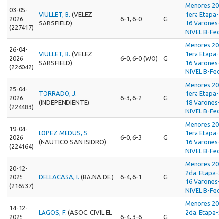
Menores 20
03-05-
VIULLET, B.
(VELEZ
1era Etapa
2026
6-1, 6-0
G
SARSFIELD)
16 Varones
(227417)
NIVEL B-Fec
Menores 20
26-04-
VIULLET, B.
(VELEZ
1era Etapa
2026
6-0, 6-0 (WO)
G
SARSFIELD)
16 Varones
(226042)
NIVEL B-Fec
Menores 20
25-04-
TORRADO, J.
1era Etapa
2026
6-3, 6-2
G
(INDEPENDIENTE)
18 Varones
(224483)
NIVEL B-Fec
Menores 20
19-04-
LOPEZ MEDUS, S.
1era Etapa
2026
6-0, 6-3
G
(NAUTICO SAN ISIDRO)
16 Varones
(224164)
NIVEL B-Fec
Menores 20
20-12-
2da. Etapa
2025
DELLACASA, I.
(BA.NA.DE.)
6-4, 6-1
G
16 Varones
(216537)
NIVEL B-Fec
Menores 20
14-12-
LAGOS, F.
(ASOC. CIVIL EL
2da. Etapa
2025
6-4, 3-6
G