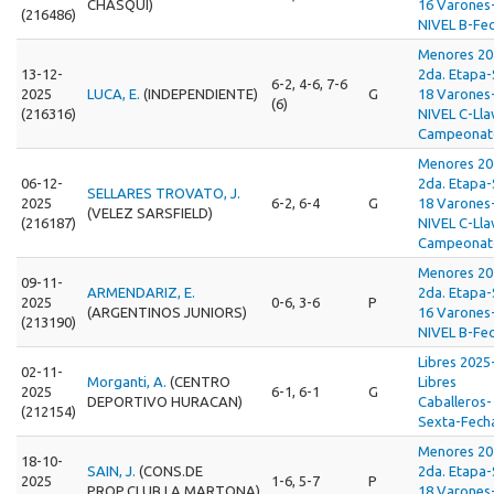
CHASQUI)
16 Varones
(216486)
NIVEL B-Fec
Menores 20
13-12-
2da. Etapa
6-2, 4-6, 7-6
2025
LUCA, E.
(INDEPENDIENTE)
G
18 Varones
(6)
(216316)
NIVEL C-Lla
Campeonat
Menores 20
06-12-
2da. Etapa
SELLARES TROVATO, J.
2025
6-2, 6-4
G
18 Varones
(VELEZ SARSFIELD)
(216187)
NIVEL C-Lla
Campeonat
Menores 20
09-11-
ARMENDARIZ, E.
2da. Etapa
2025
0-6, 3-6
P
(ARGENTINOS JUNIORS)
16 Varones
(213190)
NIVEL B-Fec
Libres 2025
02-11-
Morganti, A.
(CENTRO
Libres
2025
6-1, 6-1
G
DEPORTIVO HURACAN)
Caballeros-
(212154)
Sexta-Fech
Menores 20
18-10-
SAIN, J.
(CONS.DE
2da. Etapa
2025
1-6, 5-7
P
PROP.CLUB LA MARTONA)
18 Varones