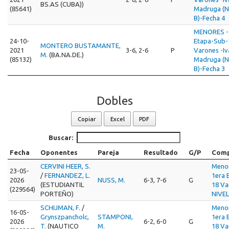
BS.AS (CUBA))
(85641)
Madruga (N
B)-Fecha 4
MENORES - 
24-10-
Etapa-Sub-
MONTERO BUSTAMANTE,
2021
3-6, 2-6
P
Varones -I
M.
(BA.NA.DE.)
(85132)
Madruga (N
B)-Fecha 3
Dobles
Copiar
Excel
PDF
Buscar:
Fecha
Oponentes
Pareja
Resultado
G/P
Comp
CERVINI HEER, S.
Meno
23-05-
/
FERNANDEZ, L.
1era 
2026
NUSS, M.
6-3, 7-6
G
(ESTUDIANTIL
18 Va
(229564)
PORTEÑO)
NIVEL
SCHIJMAN, F.
/
Meno
16-05-
Grynszpancholc,
STAMPONI,
1era 
2026
6-2, 6-0
G
T.
(NAUTICO
M.
18 Va