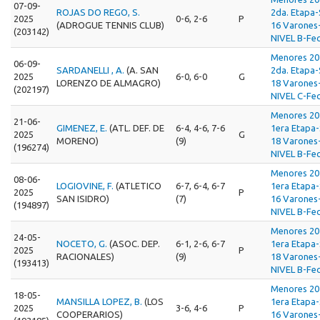
07-09-
ROJAS DO REGO, S.
2da. Etapa
2025
0-6, 2-6
P
(ADROGUE TENNIS CLUB)
16 Varones
(203142)
NIVEL B-Fec
Menores 20
06-09-
SARDANELLI , A.
(A. SAN
2da. Etapa
2025
6-0, 6-0
G
LORENZO DE ALMAGRO)
18 Varones
(202197)
NIVEL C-Fec
Menores 20
21-06-
GIMENEZ, E.
(ATL. DEF. DE
6-4, 4-6, 7-6
1era Etapa
2025
G
MORENO)
(9)
18 Varones
(196274)
NIVEL B-Fec
Menores 20
08-06-
LOGIOVINE, F.
(ATLETICO
6-7, 6-4, 6-7
1era Etapa
2025
P
SAN ISIDRO)
(7)
16 Varones
(194897)
NIVEL B-Fec
Menores 20
24-05-
NOCETO, G.
(ASOC. DEP.
6-1, 2-6, 6-7
1era Etapa
2025
P
RACIONALES)
(9)
18 Varones
(193413)
NIVEL B-Fec
Menores 20
18-05-
MANSILLA LOPEZ, B.
(LOS
1era Etapa
2025
3-6, 4-6
P
COOPERARIOS)
16 Varones