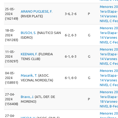
Menores 20
25-05-
ARANO PUGLIESE, F.
1era Etapa
2024
3-6, 2-6
P
(RIVER PLATE)
14 Varones 
(162149)
NIVEL C-Fec
Menores 20
18-05-
BUSCH, S.
(NAUTICO SAN
1era Etapa
2024
6-2, 6-3
G
ISIDRO)
14 Varones 
(161283)
NIVEL C-Fec
Menores 20
11-05-
KEENAN, F.
(FLORIDA
1era Etapa
2024
6-1, 6-3
G
TENIS CLUB)
14 Varones 
(159297)
NIVEL C-Fec
Menores 20
04-05-
Masarik, T.
(ASOC.
1era Etapa
2024
6-1, 6-0
G
VECINAL NORDELTA)
14 Varones 
(158931)
NIVEL C-Fec
Menores 20
27-04-
Bravo, J.
(ATL. DEF. DE
1era Etapa
2024
P
MORENO)
18 Varones
(156408)
NIVEL B-Fec
Menores 20
27-04-
VISCHI, V.
(ASOC. CIVIL EL
1era Etapa