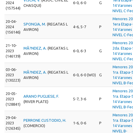
2024
6-0, 6-0
G
CHASQUI)
14 Varones 
(157544)
NIVEL C-Fec
Menores 20
20-04-
SPONGIA, M.
(REGATAS L
1era Etapa
2024
4-6, 5-7
P
AVIRON)
14 Varones 
(156146)
NIVEL C-Fec
Menores 20
21-10-
MÃ?NDEZ, A.
(REGATAS L
2da. Etapa
2023
6-0, 6-3
G
AVIRON)
14 Varones 
(146139)
NIVEL C-Fec
Menores 20
03-06-
MÃ?NDEZ, A.
(REGATAS L
1ra. Etapa-
2023
6-0, 6-0 (WO)
G
AVIRON)
14 Varones 
(130223)
NIVEL B-Fec
Menores 20
20-05-
ARANO PUGLIESE, F.
1ra. Etapa-
2023
5-7, 3-6
P
(RIVER PLATE)
14 Varones 
(128841)
NIVEL B-Fec
Menores 20
29-04-
PERRONE CUSTODIO, H.
1ra. Etapa-
2023
1-6, 0-6
P
(COMERCIO)
14 Varones 
(126345)
NIVEL B-