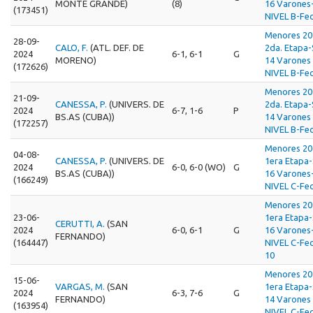
MONTE GRANDE)
(8)
16 Varones
(173451)
NIVEL B-Fec
Menores 20
28-09-
CALO, F.
(ATL. DEF. DE
2da. Etapa
2024
6-1, 6-1
G
MORENO)
14 Varones 
(172626)
NIVEL B-Fec
Menores 20
21-09-
CANESSA, P.
(UNIVERS. DE
2da. Etapa
2024
6-7, 1-6
P
BS.AS (CUBA))
14 Varones 
(172257)
NIVEL B-Fec
Menores 20
04-08-
CANESSA, P.
(UNIVERS. DE
1era Etapa
2024
6-0, 6-0 (WO)
G
BS.AS (CUBA))
16 Varones
(166249)
NIVEL C-Fec
Menores 20
23-06-
1era Etapa
CERUTTI, A.
(SAN
2024
6-0, 6-1
G
16 Varones
FERNANDO)
(164447)
NIVEL C-Fe
10
Menores 20
15-06-
VARGAS, M.
(SAN
1era Etapa
2024
6-3, 7-6
G
FERNANDO)
14 Varones 
(163954)
NIVEL C-Fec