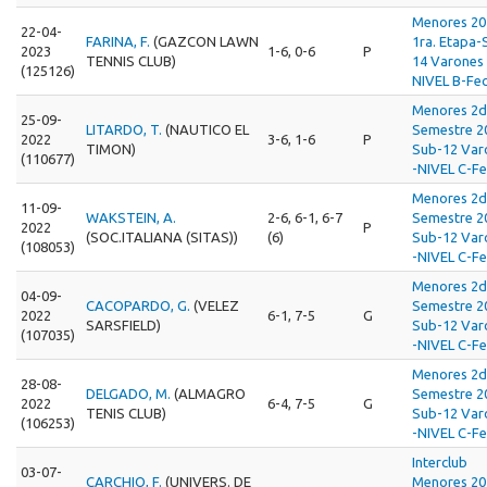
Menores 20
22-04-
FARINA, F.
(GAZCON LAWN
1ra. Etapa-
2023
1-6, 0-6
P
TENNIS CLUB)
14 Varones 
(125126)
NIVEL B-Fec
Menores 2
25-09-
LITARDO, T.
(NAUTICO EL
Semestre 2
2022
3-6, 1-6
P
TIMON)
Sub-12 Var
(110677)
-NIVEL C-Fe
Menores 2
11-09-
WAKSTEIN, A.
2-6, 6-1, 6-7
Semestre 2
2022
P
(SOC.ITALIANA (SITAS))
(6)
Sub-12 Var
(108053)
-NIVEL C-Fe
Menores 2
04-09-
CACOPARDO, G.
(VELEZ
Semestre 2
2022
6-1, 7-5
G
SARSFIELD)
Sub-12 Var
(107035)
-NIVEL C-Fe
Menores 2
28-08-
DELGADO, M.
(ALMAGRO
Semestre 2
2022
6-4, 7-5
G
TENIS CLUB)
Sub-12 Var
(106253)
-NIVEL C-Fe
Interclub
03-07-
CARCHIO, F.
(UNIVERS. DE
Menores 20