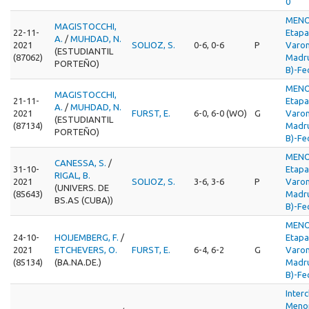
0
MENO
MAGISTOCCHI,
22-11-
Etapa
A.
/
MUHDAD, N.
2021
SOLIOZ, S.
0-6, 0-6
P
Varon
(ESTUDIANTIL
(87062)
Madru
PORTEÑO)
B)-Fe
MENO
MAGISTOCCHI,
21-11-
Etapa
A.
/
MUHDAD, N.
2021
FURST, E.
6-0, 6-0 (WO)
G
Varon
(ESTUDIANTIL
(87134)
Madru
PORTEÑO)
B)-Fe
MENO
CANESSA, S.
/
31-10-
Etapa
RIGAL, B.
2021
SOLIOZ, S.
3-6, 3-6
P
Varon
(UNIVERS. DE
(85643)
Madru
BS.AS (CUBA))
B)-Fe
MENO
24-10-
HOIJEMBERG, F.
/
Etapa
2021
ETCHEVERS, O.
FURST, E.
6-4, 6-2
G
Varon
(85134)
(BA.NA.DE.)
Madru
B)-Fe
Interc
Menor