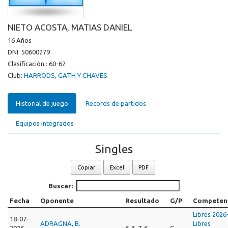
NIETO ACOSTA, MATIAS DANIEL
16 Años
DNI: 50600279
Clasificación : 60-62
Club:
HARRODS, GATH Y CHAVES
Historial de juego
Records de partidos
Equipos integrados
Singles
Copiar
Excel
PDF
Buscar:
Fecha
Oponente
Resultado
G/P
Competen
Libres 2026
18-07-
ADRAGNA, B.
Libres
2026
6-3, 7-6
G