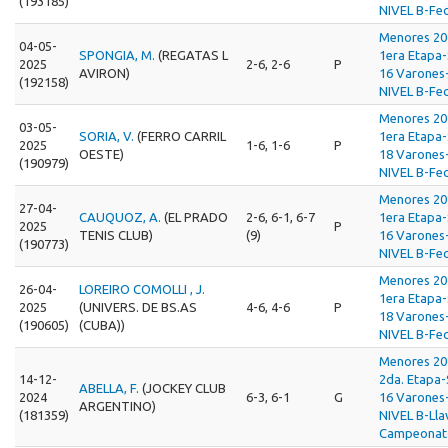
(193185)
NIVEL B-Fec
Menores 20
04-05-
SPONGIA, M.
(REGATAS L
1era Etapa
2025
2-6, 2-6
P
AVIRON)
16 Varones
(192158)
NIVEL B-Fec
Menores 20
03-05-
SORIA, V.
(FERRO CARRIL
1era Etapa
2025
1-6, 1-6
P
OESTE)
18 Varones
(190979)
NIVEL B-Fec
Menores 20
27-04-
CAUQUOZ, A.
(EL PRADO
2-6, 6-1, 6-7
1era Etapa
2025
P
TENIS CLUB)
(9)
16 Varones
(190773)
NIVEL B-Fec
Menores 20
26-04-
LOREIRO COMOLLI , J.
1era Etapa
2025
(UNIVERS. DE BS.AS
4-6, 4-6
P
18 Varones
(190605)
(CUBA))
NIVEL B-Fec
Menores 20
14-12-
2da. Etapa
ABELLA, F.
(JOCKEY CLUB
2024
6-3, 6-1
G
16 Varones
ARGENTINO)
(181359)
NIVEL B-Lla
Campeonat