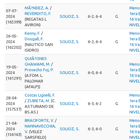
MÃ?NDEZ, A.
/
Meno
07-07-
REVERDITO, F.
1era 
2024
SOLIOZ, S.
6-2, 6-4
G
(REGATAS L
16 Va
(165399)
AVIRON)
NIVEL
Kenny, F.
/
Meno
26-05-
Dougall, F.
1era 
2024
SOLIOZ, S.
6-2, 6-4
G
(NAUTICO SAN
16 Va
(162202)
ISIDRO)
NIVEL
QUIÃ?ONES
GHAWAMI, M.
/
Meno
19-05-
Provecho Foj, P.
1era 
2024
SOLIOZ, S.
6-0, 6-4
G
(A.FOM. L.
16 Va
(161291)
PALOMAR
NIVEL
(AFALP))
Costas Lignelli, F.
Meno
28-04-
/
ZUBIETA, M.
(C.
1era 
2024
SOLIOZ, S.
6-3, 6-2
G
ASTURIANO DE
16 Va
(157537)
BS.AS.)
NIVEL
BRACIFORTE, V.
/
Meno
21-04-
NANNAVECCHIA,
1era 
2024
SOLIOZ, S.
6-3, 6-0
G
V.
(VELEZ
16 Va
(156163)
SARSFIELD)
NIVEL