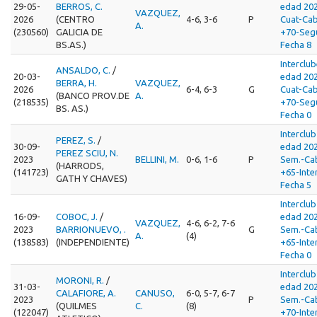
29-05-
BERROS, C.
edad 202
VAZQUEZ,
2026
(CENTRO
4-6, 3-6
P
Cuat-Cab
A.
(230560)
GALICIA DE
+70-Seg
BS.AS.)
Fecha 8
Interclu
ANSALDO, C.
/
20-03-
edad 202
BERRA, H.
VAZQUEZ,
2026
6-4, 6-3
G
Cuat-Cab
(BANCO PROV.DE
A.
(218535)
+70-Seg
BS. AS.)
Fecha 0
Interclub
PEREZ, S.
/
30-09-
edad 20
PEREZ SCIU, N.
2023
BELLINI, M.
0-6, 1-6
P
Sem.-Cab
(HARRODS,
(141723)
+65-Inte
GATH Y CHAVES)
Fecha 5
Interclub
16-09-
COBOC, J.
/
edad 20
VAZQUEZ,
4-6, 6-2, 7-6
2023
BARRIONUEVO, .
G
Sem.-Cab
A.
(4)
(138583)
(INDEPENDIENTE)
+65-Inte
Fecha 0
Interclub
MORONI, R.
/
31-03-
edad 202
CALAFIORE, A.
CANUSO,
6-0, 5-7, 6-7
2023
P
Sem.-Cab
(QUILMES
C.
(8)
(122047)
+70-Inte