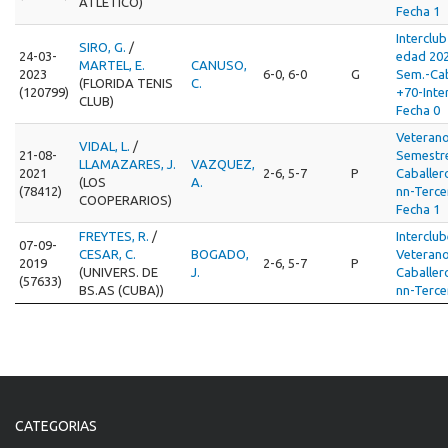
ATLETICO)
Fecha 1
Interclub
SIRO, G.
/
24-03-
edad 202
MARTEL, E.
CANUSO,
2023
6-0, 6-0
G
Sem.-Cab
(FLORIDA TENIS
C.
(120799)
+70-Inte
CLUB)
Fecha 0
Veteran
VIDAL, L.
/
21-08-
Semestr
LLAMAZARES, J.
VAZQUEZ,
2021
2-6, 5-7
P
Caballer
(LOS
A.
(78412)
nn-Terce
COOPERARIOS)
Fecha 1
FREYTES, R.
/
Interclu
07-09-
CESAR, C.
BOGADO,
Veterano
2019
2-6, 5-7
P
(UNIVERS. DE
J.
Caballer
(57633)
BS.AS (CUBA))
nn-Terce
CATEGORIAS