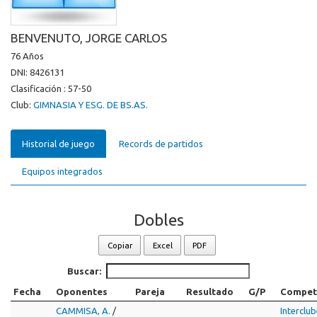
BENVENUTO, JORGE CARLOS
76 Años
DNI: 8426131
Clasificación : 57-50
Club:
GIMNASIA Y ESG. DE BS.AS.
Historial de juego
Records de partidos
Equipos integrados
Dobles
Copiar
Excel
PDF
Buscar:
Fecha
Oponentes
Pareja
Resultado
G/P
Compet
CAMMISA, A.
/
Interclu