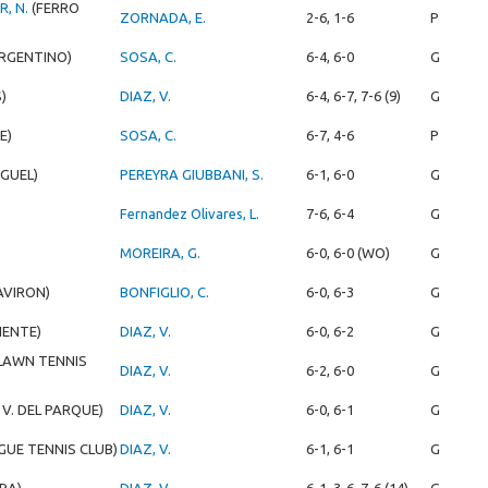
R, N.
(FERRO
ZORNADA, E.
2-6, 1-6
P
ARGENTINO)
SOSA, C.
6-4, 6-0
G
)
DIAZ, V.
6-4, 6-7, 7-6 (9)
G
E)
SOSA, C.
6-7, 4-6
P
AGUEL)
PEREYRA GIUBBANI, S.
6-1, 6-0
G
Fernandez Olivares, L.
7-6, 6-4
G
MOREIRA, G.
6-0, 6-0 (WO)
G
AVIRON)
BONFIGLIO, C.
6-0, 6-3
G
IENTE)
DIAZ, V.
6-0, 6-2
G
.LAWN TENNIS
DIAZ, V.
6-2, 6-0
G
. V. DEL PARQUE)
DIAZ, V.
6-0, 6-1
G
GUE TENNIS CLUB)
DIAZ, V.
6-1, 6-1
G