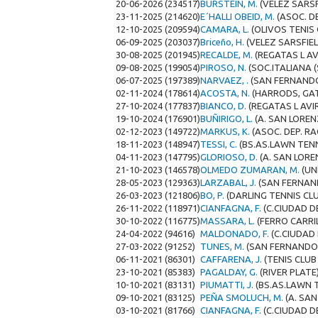
20-06-2026 (234517)
BURSTEIN, M.
(VELEZ SARSF
23-11-2025 (214620)
E´HALLI OBEID, M.
(ASOC. D
12-10-2025 (209594)
CAMARA, L.
(OLIVOS TENIS 
06-09-2025 (203037)
Briceño, H.
(VELEZ SARSFIEL
30-08-2025 (201945)
RECALDE, M.
(REGATAS L A
09-08-2025 (199054)
PIROSO, N.
(SOC.ITALIANA (
06-07-2025 (197389)
NARVAEZ, .
(SAN FERNAND
02-11-2024 (178614)
ACOSTA, N.
(HARRODS, GAT
27-10-2024 (177837)
BIANCO, D.
(REGATAS L AVI
19-10-2024 (176901)
BUÑIRIGO, L.
(A. SAN LORE
02-12-2023 (149722)
MARKUS, K.
(ASOC. DEP. R
18-11-2023 (148947)
TESSI, C.
(BS.AS.LAWN TENN
04-11-2023 (147795)
GLORIOSO, D.
(A. SAN LOR
21-10-2023 (146578)
OLMEDO ZUMARAN, M.
(UN
28-05-2023 (129363)
LARZABAL, J.
(SAN FERNAN
26-03-2023 (121806)
BO, P.
(DARLING TENNIS CLU
26-11-2022 (118971)
CIANFAGNA, F.
(C.CIUDAD DE
30-10-2022 (116775)
MASSARA, L.
(FERRO CARRI
24-04-2022 (94616)
MALDONADO, F.
(C.CIUDAD 
27-03-2022 (91252)
TUNES, M.
(SAN FERNANDO
06-11-2021 (86301)
CAFFARENA, J.
(TENIS CLU
23-10-2021 (85383)
PAGALDAY, G.
(RIVER PLATE
10-10-2021 (83131)
PIUMATTI, J.
(BS.AS.LAWN 
09-10-2021 (83125)
PEÑA SMOLUCH, M.
(A. SA
03-10-2021 (81766)
CIANFAGNA, F.
(C.CIUDAD DE