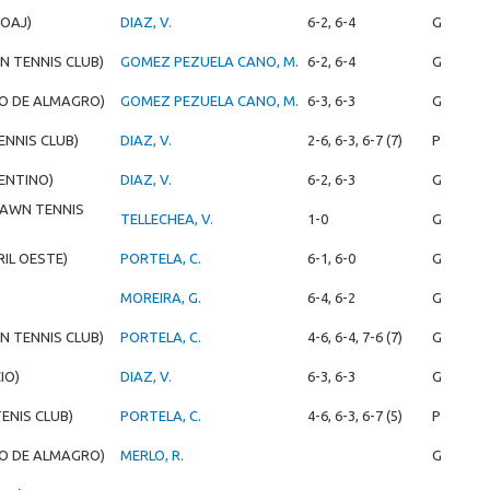
OAJ)
DIAZ, V.
6-2, 6-4
G
N TENNIS CLUB)
GOMEZ PEZUELA CANO, M.
6-2, 6-4
G
ZO DE ALMAGRO)
GOMEZ PEZUELA CANO, M.
6-3, 6-3
G
ENNIS CLUB)
DIAZ, V.
2-6, 6-3, 6-7 (7)
P
GENTINO)
DIAZ, V.
6-2, 6-3
G
LAWN TENNIS
TELLECHEA, V.
1-0
G
RIL OESTE)
PORTELA, C.
6-1, 6-0
G
MOREIRA, G.
6-4, 6-2
G
N TENNIS CLUB)
PORTELA, C.
4-6, 6-4, 7-6 (7)
G
IO)
DIAZ, V.
6-3, 6-3
G
ENIS CLUB)
PORTELA, C.
4-6, 6-3, 6-7 (5)
P
ZO DE ALMAGRO)
MERLO, R.
G