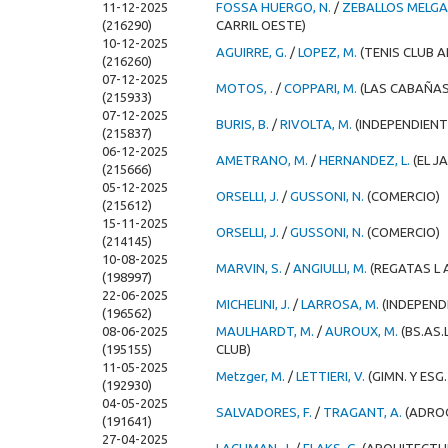
11-12-2025
FOSSA HUERGO, N.
/
ZEBALLOS MELGA
(216290)
CARRIL OESTE)
10-12-2025
AGUIRRE, G.
/
LOPEZ, M.
(TENIS CLUB 
(216260)
07-12-2025
MOTOS, .
/
COPPARI, M.
(LAS CABAÑAS
(215933)
07-12-2025
BURIS, B.
/
RIVOLTA, M.
(INDEPENDIENT
(215837)
06-12-2025
AMETRANO, M.
/
HERNANDEZ, L.
(EL J
(215666)
05-12-2025
ORSELLI, J.
/
GUSSONI, N.
(COMERCIO)
(215612)
15-11-2025
ORSELLI, J.
/
GUSSONI, N.
(COMERCIO)
(214145)
10-08-2025
MARVIN, S.
/
ANGIULLI, M.
(REGATAS L 
(198997)
22-06-2025
MICHELINI, J.
/
LARROSA, M.
(INDEPEND
(196562)
08-06-2025
MAULHARDT, M.
/
AUROUX, M.
(BS.AS
(195155)
CLUB)
11-05-2025
Metzger, M.
/
LETTIERI, V.
(GIMN. Y ESG
(192930)
04-05-2025
SALVADORES, F.
/
TRAGANT, A.
(ADRO
(191641)
27-04-2025