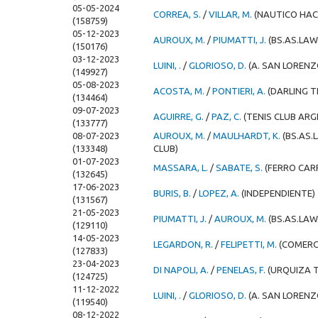
05-05-2024
CORREA, S.
/
VILLAR, M.
(NAUTICO HAC
(158759)
05-12-2023
AUROUX, M.
/
PIUMATTI, J.
(BS.AS.LAW
(150176)
03-12-2023
LUINI, .
/
GLORIOSO, D.
(A. SAN LOREN
(149927)
05-08-2023
ACOSTA, M.
/
PONTIERI, A.
(DARLING T
(134464)
09-07-2023
AGUIRRE, G.
/
PAZ, C.
(TENIS CLUB AR
(133777)
08-07-2023
AUROUX, M.
/
MAULHARDT, K.
(BS.AS.
(133348)
CLUB)
01-07-2023
MASSARA, L.
/
SABATE, S.
(FERRO CAR
(132645)
17-06-2023
BURIS, B.
/
LOPEZ, A.
(INDEPENDIENTE)
(131567)
21-05-2023
PIUMATTI, J.
/
AUROUX, M.
(BS.AS.LAW
(129110)
14-05-2023
LEGARDON, R.
/
FELIPETTI, M.
(COMERC
(127833)
23-04-2023
DI NAPOLI, A.
/
PENELAS, F.
(URQUIZA T
(124725)
11-12-2022
LUINI, .
/
GLORIOSO, D.
(A. SAN LOREN
(119540)
08-12-2022