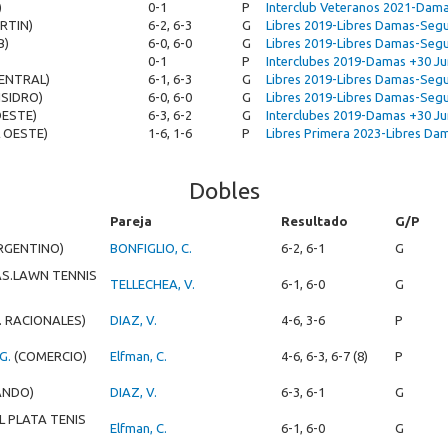
)
0-1
P
Interclub Veteranos 2021-Dama
ARTIN)
6-2, 6-3
G
Libres 2019-Libres Damas-Se
B)
6-0, 6-0
G
Libres 2019-Libres Damas-Se
0-1
P
Interclubes 2019-Damas +30 Ju
CENTRAL)
6-1, 6-3
G
Libres 2019-Libres Damas-Seg
ISIDRO)
6-0, 6-0
G
Libres 2019-Libres Damas-Seg
OESTE)
6-3, 6-2
G
Interclubes 2019-Damas +30 Ju
 OESTE)
1-6, 1-6
P
Libres Primera 2023-Libres D
Dobles
Pareja
Resultado
G/P
ARGENTINO)
BONFIGLIO, C.
6-2, 6-1
G
AS.LAWN TENNIS
TELLECHEA, V.
6-1, 6-0
G
. RACIONALES)
DIAZ, V.
4-6, 3-6
P
G.
(COMERCIO)
Elfman, C.
4-6, 6-3, 6-7 (8)
P
ANDO)
DIAZ, V.
6-3, 6-1
G
EL PLATA TENIS
Elfman, C.
6-1, 6-0
G