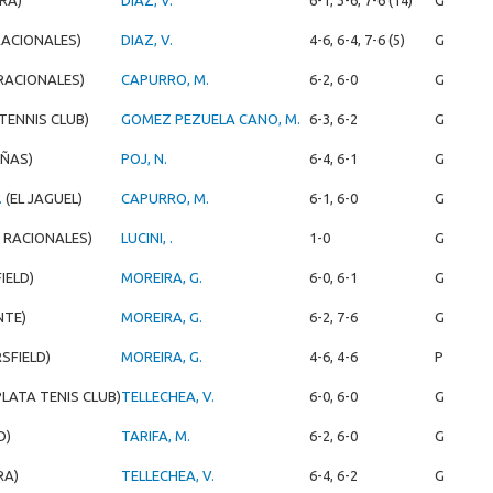
RA)
DIAZ, V.
6-1, 3-6, 7-6 (14)
G
RACIONALES)
DIAZ, V.
4-6, 6-4, 7-6 (5)
G
 RACIONALES)
CAPURRO, M.
6-2, 6-0
G
TENNIS CLUB)
GOMEZ PEZUELA CANO, M.
6-3, 6-2
G
AÑAS)
POJ, N.
6-4, 6-1
G
.
(EL JAGUEL)
CAPURRO, M.
6-1, 6-0
G
. RACIONALES)
LUCINI, .
1-0
G
IELD)
MOREIRA, G.
6-0, 6-1
G
NTE)
MOREIRA, G.
6-2, 7-6
G
SFIELD)
MOREIRA, G.
4-6, 4-6
P
PLATA TENIS CLUB)
TELLECHEA, V.
6-0, 6-0
G
D)
TARIFA, M.
6-2, 6-0
G
RA)
TELLECHEA, V.
6-4, 6-2
G