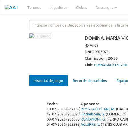
Torneos
Jugadores
Clubes
Descargas
DOMINA, MARIA VI
45 Años
DNI: 29023075
Clasificación : 20-30
Club:
GIMNASIA Y ESG. DE
Historial de juego
Records de partidos
Equipo
Fecha
Oponente
18-07-2026 (237162)
REY STAFFOLANI, M.
(DARLI
12-07-2026 (236829)
Finchelstein, S.
(COMERCIO)
09-07-2026 (236398)
RONDINONI, G.
(FERRO CARR
04-07-2026 (235898)
AGUIRRE, L.
(TENIS CLUB A