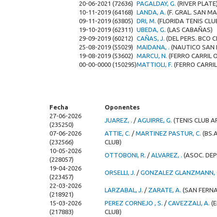
20-06-2021 (72636)
PAGALDAY, G.
(RIVER PLATE
10-11-2019 (64168)
LANDA, A.
(F. GRAL. SAN M
09-11-2019 (63805)
DRI, M.
(FLORIDA TENIS CLU
19-10-2019 (62311)
UBEDA, G.
(LAS CABAÑAS)
29-09-2019 (60212)
CAÑAS, J.
(DEL PERS. BCO 
25-08-2019 (55029)
MAIDANA, .
(NAUTICO SAN 
19-08-2019 (53602)
MARCU, N.
(FERRO CARRIL 
00-00-0000 (150295)
MATTIOLI, F.
(FERRO CARRIL
Fecha
Oponentes
27-06-2026
JUAREZ, .
/
AGUIRRE, G.
(TENIS CLUB 
(235250)
07-06-2026
ATTIE, C.
/
MARTINEZ PASTUR, C.
(BS.
(232566)
CLUB)
10-05-2026
OTTOBONI, R.
/
ALVAREZ, .
(ASOC. DEP
(228057)
19-04-2026
ORSELLI, J.
/
GONZALEZ GLANZMANN, 
(223457)
22-03-2026
LARZABAL, J.
/
ZARATE, A.
(SAN FERN
(218921)
15-03-2026
PEREZ CORNEJO , S.
/
CAVEZZALI, A.
(
(217883)
CLUB)