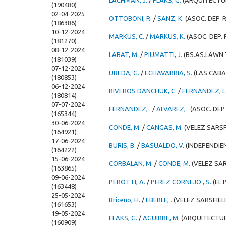
LACHMAN, J.
/
FLAKS, G.
(ARQUITECTU
(190480)
02-04-2025
OTTOBONI, R.
/
SANZ, K.
(ASOC. DEP. 
(186386)
10-12-2024
MARKUS, C.
/
MARKUS, K.
(ASOC. DEP.
(181270)
08-12-2024
LABAT, M.
/
PIUMATTI, J.
(BS.AS.LAWN 
(181039)
07-12-2024
UBEDA, G.
/
ECHAVARRIA, S.
(LAS CAB
(180853)
06-12-2024
RIVEROS DANCHUK, C.
/
FERNANDEZ, L
(180814)
07-07-2024
FERNANDEZ, .
/
ALVAREZ, .
(ASOC. DEP
(165344)
30-06-2024
CONDE, M.
/
CANGAS, M.
(VELEZ SARSF
(164921)
17-06-2024
BURIS, B.
/
BASUALDO, V.
(INDEPENDIE
(164222)
15-06-2024
CORBALAN, M.
/
CONDE, M.
(VELEZ SAR
(163865)
09-06-2024
PEROTTI, A.
/
PEREZ CORNEJO , S.
(EL 
(163448)
25-05-2024
Briceño, H.
/
EBERLE, .
(VELEZ SARSFIEL
(161653)
19-05-2024
FLAKS, G.
/
AGUIRRE, M.
(ARQUITECTU
(160909)