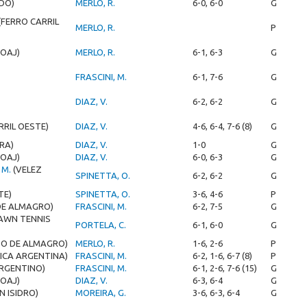
DO)
MERLO, R.
6-0, 6-0
G
(FERRO CARRIL
MERLO, R.
P
OAJ)
MERLO, R.
6-1, 6-3
G
FRASCINI, M.
6-1, 7-6
G
DIAZ, V.
6-2, 6-2
G
RRIL OESTE)
DIAZ, V.
4-6, 6-4, 7-6 (8)
G
RA)
DIAZ, V.
1-0
G
OAJ)
DIAZ, V.
6-0, 6-3
G
 M.
(VELEZ
SPINETTA, O.
6-2, 6-2
G
TE)
SPINETTA, O.
3-6, 4-6
P
DE ALMAGRO)
FRASCINI, M.
6-2, 7-5
G
LAWN TENNIS
PORTELA, C.
6-1, 6-0
G
ZO DE ALMAGRO)
MERLO, R.
1-6, 2-6
P
AICA ARGENTINA)
FRASCINI, M.
6-2, 1-6, 6-7 (8)
P
ARGENTINO)
FRASCINI, M.
6-1, 2-6, 7-6 (15)
G
OAJ)
DIAZ, V.
6-3, 6-4
G
N ISIDRO)
MOREIRA, G.
3-6, 6-3, 6-4
G