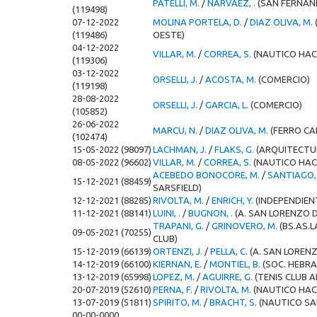
PATELLI, M.
/
NARVAEZ, .
(SAN FERNAN
(119498)
07-12-2022
MOLINA PORTELA, D.
/
DIAZ OLIVA, M.
(119486)
OESTE)
04-12-2022
VILLAR, M.
/
CORREA, S.
(NAUTICO HAC
(119306)
03-12-2022
ORSELLI, J.
/
ACOSTA, M.
(COMERCIO)
(119198)
28-08-2022
ORSELLI, J.
/
GARCIA, L.
(COMERCIO)
(105852)
26-06-2022
MARCU, N.
/
DIAZ OLIVA, M.
(FERRO CA
(102474)
15-05-2022 (98097)
LACHMAN, J.
/
FLAKS, G.
(ARQUITECTU
08-05-2022 (96602)
VILLAR, M.
/
CORREA, S.
(NAUTICO HAC
ACEBEDO BONOCORE, M.
/
SANTIAGO,
15-12-2021 (88459)
SARSFIELD)
12-12-2021 (88285)
RIVOLTA, M.
/
ENRICH, Y.
(INDEPENDIEN
11-12-2021 (88141)
LUINI, .
/
BUGNON, .
(A. SAN LORENZO 
TRAPANI, G.
/
GRINOVERO, M.
(BS.AS.
09-05-2021 (70255)
CLUB)
15-12-2019 (66139)
ORTENZI, J.
/
PELLA, C.
(A. SAN LOREN
14-12-2019 (66100)
KIERNAN, E.
/
MONTIEL, B.
(SOC. HEBR
13-12-2019 (65998)
LOPEZ, M.
/
AGUIRRE, G.
(TENIS CLUB 
20-07-2019 (52610)
PERNA, F.
/
RIVOLTA, M.
(NAUTICO HAC
13-07-2019 (51811)
SPIRITO, M.
/
BRACHT, S.
(NAUTICO SA
00-00-0000