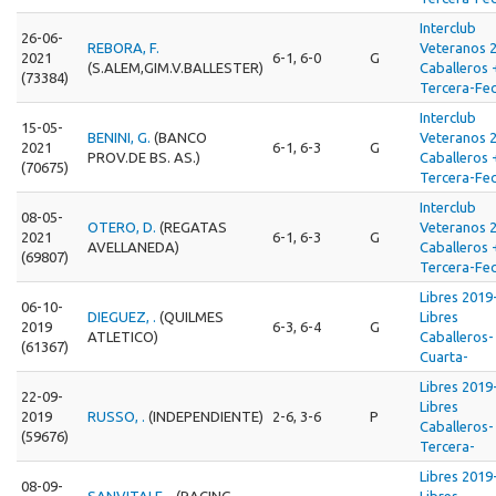
Interclub
26-06-
REBORA, F.
Veteranos 
2021
6-1, 6-0
G
(S.ALEM,GIM.V.BALLESTER)
Caballeros 
(73384)
Tercera-Fec
Interclub
15-05-
BENINI, G.
(BANCO
Veteranos 
2021
6-1, 6-3
G
PROV.DE BS. AS.)
Caballeros 
(70675)
Tercera-Fec
Interclub
08-05-
OTERO, D.
(REGATAS
Veteranos 
2021
6-1, 6-3
G
AVELLANEDA)
Caballeros 
(69807)
Tercera-Fec
Libres 2019
06-10-
DIEGUEZ, .
(QUILMES
Libres
2019
6-3, 6-4
G
ATLETICO)
Caballeros-
(61367)
Cuarta-
Libres 2019
22-09-
Libres
2019
RUSSO, .
(INDEPENDIENTE)
2-6, 3-6
P
Caballeros-
(59676)
Tercera-
Libres 2019
08-09-
SANVITALE, .
(RACING
Libres