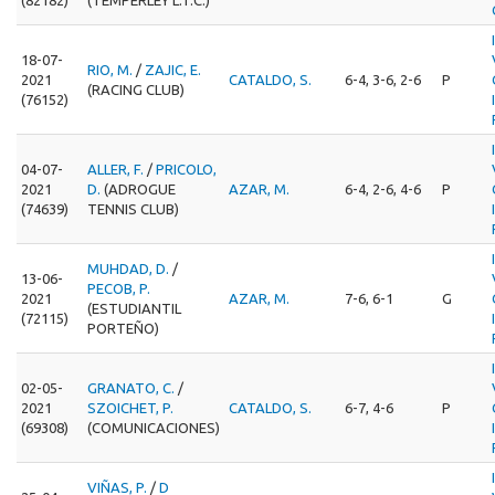
18-07-
RIO, M.
/
ZAJIC, E.
2021
CATALDO, S.
6-4, 3-6, 2-6
P
(RACING CLUB)
(76152)
04-07-
ALLER, F.
/
PRICOLO,
2021
D.
(ADROGUE
AZAR, M.
6-4, 2-6, 4-6
P
(74639)
TENNIS CLUB)
MUHDAD, D.
/
13-06-
PECOB, P.
2021
AZAR, M.
7-6, 6-1
G
(ESTUDIANTIL
(72115)
PORTEÑO)
02-05-
GRANATO, C.
/
2021
SZOICHET, P.
CATALDO, S.
6-7, 4-6
P
(69308)
(COMUNICACIONES)
VIÑAS, P.
/
D