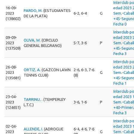
Interclub p
16-09-
edad 2023 
PARDO, M.
(ESTUDIANTES
2023
6-2, 6-4
G
Sem.-Cabal
DE LA PLATA)
(138602)
+45-Segun
Fecha 0
Interclub p
09-09-
edad 2023 
OLIVA, W.
(CIRCULO
2023
5-7, 3-6
P
Sem.-Cabal
GENERAL BELGRANO)
(137509)
+45-Segun
Fecha 3
Interclub p
26-08-
edad 2023 
ORTIZ, A.
(GAZCON LAWN
2-6, 6-3, 7-6
2023
G
Sem.-Cabal
TENNIS CLUB)
(8)
(135681)
+45-Segun
Fecha 1
Interclub p
23-04-
edad 2023 
TARRINU, .
(TEMPERLEY
2023
3-6, 1-6
P
Sem.-Cabal
L.T.C.)
(124651)
+40-Primer
Fecha 3
Interclub p
02-04-
edad 2023 
ALLENDE, I.
(ADROGUE
6-4, 4-6, 7-6
2023
G
Sem.-Cabal