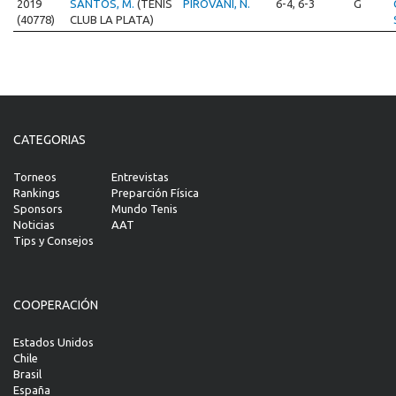
2019
SANTOS, M.
(TENIS
PIROVANI, N.
6-4, 6-3
G
(40778)
CLUB LA PLATA)
CATEGORIAS
Torneos
Entrevistas
Rankings
Preparción Física
Sponsors
Mundo Tenis
Noticias
AAT
Tips y Consejos
COOPERACIÓN
Estados Unidos
Chile
Brasil
España