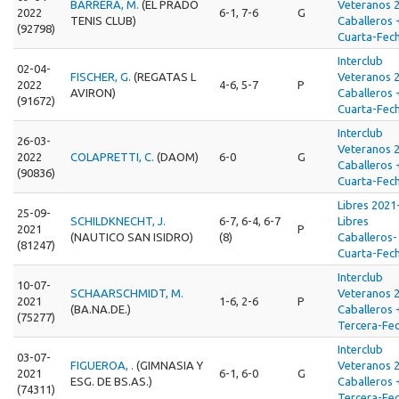
BARRERA, M.
(EL PRADO
Veteranos 
2022
6-1, 7-6
G
TENIS CLUB)
Caballeros 
(92798)
Cuarta-Fec
Interclub
02-04-
FISCHER, G.
(REGATAS L
Veteranos 
2022
4-6, 5-7
P
AVIRON)
Caballeros 
(91672)
Cuarta-Fec
Interclub
26-03-
Veteranos 
2022
COLAPRETTI, C.
(DAOM)
6-0
G
Caballeros 
(90836)
Cuarta-Fec
Libres 2021
25-09-
SCHILDKNECHT, J.
6-7, 6-4, 6-7
Libres
2021
P
(NAUTICO SAN ISIDRO)
(8)
Caballeros-
(81247)
Cuarta-Fec
Interclub
10-07-
SCHAARSCHMIDT, M.
Veteranos 
2021
1-6, 2-6
P
(BA.NA.DE.)
Caballeros 
(75277)
Tercera-Fec
Interclub
03-07-
FIGUEROA, .
(GIMNASIA Y
Veteranos 
2021
6-1, 6-0
G
ESG. DE BS.AS.)
Caballeros 
(74311)
Tercera-Fec