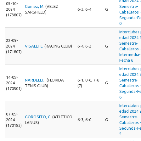
edad 2024 
05-10-
Gomez, M.
(VELEZ
Semestre-
2024
6-3, 6-4
G
SARSFIELD)
Caballeros 
(173807)
Segunda-F
0
Interclubes
edad 2024 
22-09-
Semestre-
2024
VISALLI, L.
(RACING CLUB)
6-4, 6-2
G
Caballeros 
(171807)
Intermedia-
Fecha 6
Interclubes
edad 2024 
14-09-
NARDELLI, .
(FLORIDA
6-1, 0-6, 7-6
Semestre-
2024
G
TENIS CLUB)
(7)
Caballeros 
(170501)
Segunda-F
6
Interclubes
edad 2024 
07-09-
GOROSITO, C.
(ATLETICO
Semestre-
2024
6-3, 6-0
G
LANUS)
Caballeros 
(170183)
Segunda-F
5