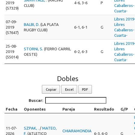
2019
4-6, 3-6
P
CLUB)
Caballeros-
(57329)
Cuarta-
Libres 2019
07-09-
BALBI, D.
(LA PLATA
Libres
2019
6-1, 6-1
G
RUGBY CLUB)
Caballeros-
(57647)
Cuarta-
Libres 2019
25-08-
STORNI, S.
(FERRO CARRIL
Libres
2019
6-2, 6-3
G
OESTE)
Caballeros-
(55014)
Cuarta-
Dobles
Copiar
Excel
PDF
Buscar:
Fecha
Oponentes
Pareja
Resultado
G/P
11-07-
SZPAK, .
/
MATEO,
CHIARAMONDIA
2026
F.
(ATLETICO
6-3, 6-0
G