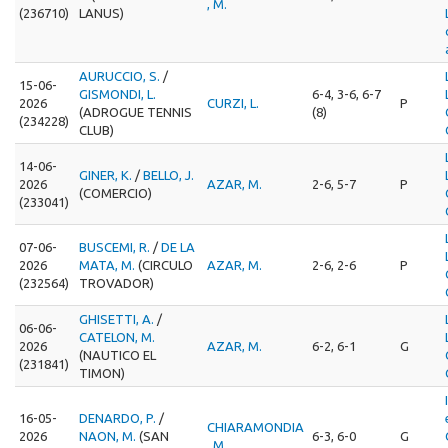
, M.
(236710)
LANUS)
AURUCCIO, S.
/
15-06-
GISMONDI, L.
6-4, 3-6, 6-7
2026
CURZI, L.
P
(ADROGUE TENNIS
(8)
(234228)
CLUB)
14-06-
GINER, K.
/
BELLO, J.
2026
AZAR, M.
2-6, 5-7
P
(COMERCIO)
(233041)
07-06-
BUSCEMI, R.
/
DE LA
2026
MATA, M.
(CIRCULO
AZAR, M.
2-6, 2-6
P
(232564)
TROVADOR)
GHISETTI, A.
/
06-06-
CATELON, M.
2026
AZAR, M.
6-2, 6-1
G
(NAUTICO EL
(231841)
TIMON)
16-05-
DENARDO, P.
/
CHIARAMONDIA
2026
NAON, M.
(SAN
6-3, 6-0
G
, M.