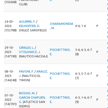
(155608)
CLUB)
24-03-
AGUIRRE, F.
/
CHIARAMONDIA
2024
KELHOFFER, D.
0-6, 1-6
P
, M.
(152788)
(VELEZ SARSFIELD)
29-10-
GIRALDI, L.
/
POCHETTINO,
3-6, 6-3, 6-7
2023
STOLOWICZ, J.
P
E.
(8)
(147190)
(NAUTICO HACOAJ)
08-10-
PAVONI, F.
/
ARAUZ,
POCHETTINO,
6-3, 5-7, 6-7
2023
J.
(NAUTICO EL
P
E.
(7)
(144248)
TIMON)
BOSSIO, M.
/
01-10-
GARCIA CHAFUEN,
POCHETTINO,
6-3, 1-6, 6-7
2023
P
G.
(ATLETICO SAN
E.
(9)
(142701)
ISIDRO)