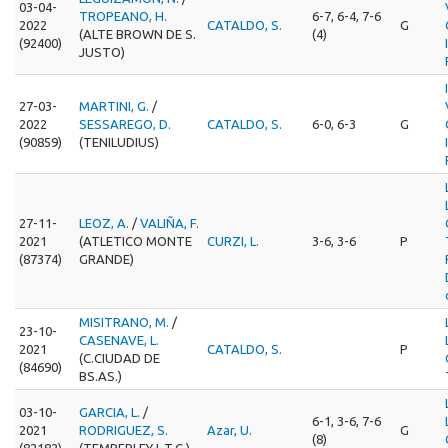
03-04-
TROPEANO, H.
6-7, 6-4, 7-6
2022
CATALDO, S.
G
(ALTE BROWN DE S.
(4)
(92400)
JUSTO)
27-03-
MARTINI, G.
/
2022
SESSAREGO, D.
CATALDO, S.
6-0, 6-3
G
(90859)
(TENILUDIUS)
27-11-
LEOZ, A.
/
VALIÑA, F.
2021
(ATLETICO MONTE
CURZI, L.
3-6, 3-6
P
(87374)
GRANDE)
MISITRANO, M.
/
23-10-
CASENAVE, L.
2021
CATALDO, S.
P
(C.CIUDAD DE
(84690)
BS.AS.)
03-10-
GARCIA, L.
/
6-1, 3-6, 7-6
2021
RODRIGUEZ, S.
Azar, U.
G
(8)
(82182)
(TEMPERLEY L.T.C.)