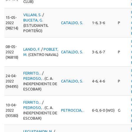
CLUB)
VILLANI, S.
/
15-05-
BUCETA, G.
2022
CATALDO, S.
1-6, 3-6
P
(ESTUDIANTIL
(98214)
PORTEÑO)
08-05-
LANDO, F.
/
POBLET,
2022
CATALDO, S.
3-6, 6-7
P
M.
(CENTRO NAVAL)
(96818)
FERRITO, .
/
24-04-
PEDROSO, .
(C. A.
2022
CATALDO, S.
4-6, 4-6
P
INDEPENDIENTE DE
(94495)
ESCOBAR)
FERRITO, .
/
10-04-
PEDROSO, .
(C. A.
2022
PETROCCIA, .
6-0, 6-0 (WO)
G
INDEPENDIENTE DE
(93580)
ESCOBAR)
LEGUIZAMON, N.
/