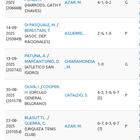
2025
AZAR, M.
6-1, 6-2
G
(HARRODS, GATH Y
(206668)
CHAVES)
DI PASQUALE, M.
/
14-09-
BERESTAIN, T.
2025
AGUERRE, .
2-6, 1-6
P
(ASOC. DEP.
(203849)
RACIONALES)
PATUNA, A.
/
13-09-
MARCANTONIO, D.
CHIARAMONDIA
2025
1-0
G
(ATLETICO SAN
, M.
(203742)
ISIDRO)
OLIVA, I.
/
COOPER,
30-08-
H.
(CIRCULO
6-3, 3-6, 6-7
2025
CATALDO, S.
P
GENERAL
(5)
(201579)
BELGRANO)
BLASUTTI, .
/
23-08-
GUERRA, C.
6-7, 6-3, 6-7
2025
AZAR, M.
P
(URQUIZA TENIS
(7)
(201054)
CLUB)