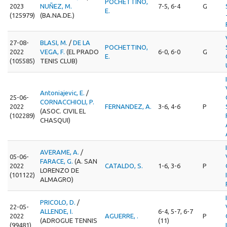
POCHETTINO,
2023
NUÑEZ, M.
7-5, 6-4
G
E.
(125979)
(BA.NA.DE.)
27-08-
BLASI, M.
/
DE LA
POCHETTINO,
2022
VEGA, F.
(EL PRADO
6-0, 6-0
G
E.
(105585)
TENIS CLUB)
Antoniajevic, E.
/
25-06-
CORNACCHIOLI, P.
2022
FERNANDEZ, A.
3-6, 4-6
P
(ASOC. CIVIL EL
(102289)
CHASQUI)
AVERAME, A.
/
05-06-
FARACE, G.
(A. SAN
2022
CATALDO, S.
1-6, 3-6
P
LORENZO DE
(101122)
ALMAGRO)
PRICOLO, D.
/
22-05-
ALLENDE, I.
6-4, 5-7, 6-7
2022
AGUERRE, .
P
(ADROGUE TENNIS
(11)
(99481)