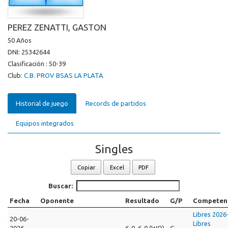
PEREZ ZENATTI, GASTON
50 Años
DNI: 25342644
Clasificación : 50-39
Club:
C.B. PROV BSAS LA PLATA
Historial de juego
Records de partidos
Equipos integrados
Singles
Copiar
Excel
PDF
Buscar:
Fecha
Oponente
Resultado
G/P
Competen
Libres 2026
20-06-
Libres
2026
6-0, 6-0 (WO)
G