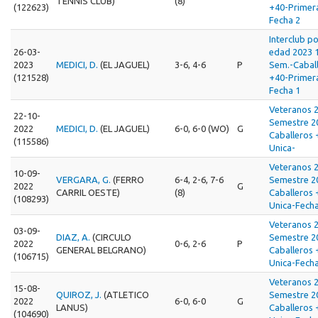
TENNIS CLUB)
(8)
(122623)
+40-Primer
Fecha 2
Interclub p
26-03-
edad 2023 
2023
MEDICI, D.
(EL JAGUEL)
3-6, 4-6
P
Sem.-Cabal
(121528)
+40-Primer
Fecha 1
Veteranos 
22-10-
Semestre 2
2022
MEDICI, D.
(EL JAGUEL)
6-0, 6-0 (WO)
G
Caballeros 
(115586)
Unica-
Veteranos 
10-09-
VERGARA, G.
(FERRO
6-4, 2-6, 7-6
Semestre 2
2022
G
CARRIL OESTE)
(8)
Caballeros 
(108293)
Unica-Fecha
Veteranos 
03-09-
DIAZ, A.
(CIRCULO
Semestre 2
2022
0-6, 2-6
P
GENERAL BELGRANO)
Caballeros 
(106715)
Unica-Fecha
Veteranos 
15-08-
QUIROZ, J.
(ATLETICO
Semestre 2
2022
6-0, 6-0
G
LANUS)
Caballeros 
(104690)