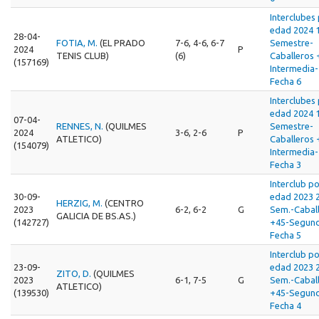
Interclubes
edad 2024 
28-04-
FOTIA, M.
(EL PRADO
7-6, 4-6, 6-7
Semestre-
2024
P
TENIS CLUB)
(6)
Caballeros 
(157169)
Intermedia-
Fecha 6
Interclubes
edad 2024 
07-04-
RENNES, N.
(QUILMES
Semestre-
2024
3-6, 2-6
P
ATLETICO)
Caballeros 
(154079)
Intermedia-
Fecha 3
Interclub p
30-09-
edad 2023 
HERZIG, M.
(CENTRO
2023
6-2, 6-2
G
Sem.-Cabal
GALICIA DE BS.AS.)
(142727)
+45-Segun
Fecha 5
Interclub p
23-09-
edad 2023 
ZITO, D.
(QUILMES
2023
6-1, 7-5
G
Sem.-Cabal
ATLETICO)
(139530)
+45-Segun
Fecha 4