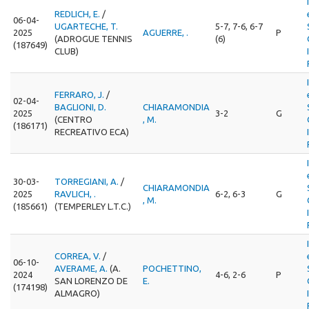
REDLICH, E.
/
06-04-
UGARTECHE, T.
5-7, 7-6, 6-7
2025
AGUERRE, .
P
(ADROGUE TENNIS
(6)
(187649)
CLUB)
FERRARO, J.
/
02-04-
BAGLIONI, D.
CHIARAMONDIA
2025
3-2
G
(CENTRO
, M.
(186171)
RECREATIVO ECA)
30-03-
TORREGIANI, A.
/
CHIARAMONDIA
2025
RAVLICH, .
6-2, 6-3
G
, M.
(185661)
(TEMPERLEY L.T.C.)
CORREA, V.
/
06-10-
AVERAME, A.
(A.
POCHETTINO,
2024
4-6, 2-6
P
SAN LORENZO DE
E.
(174198)
ALMAGRO)