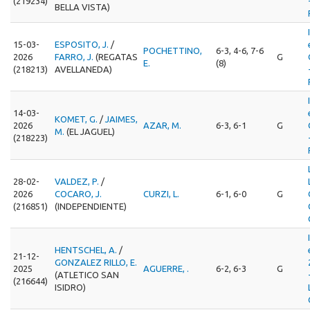
(219234)
BELLA VISTA)
15-03-
ESPOSITO, J.
/
POCHETTINO,
6-3, 4-6, 7-6
2026
FARRO, J.
(REGATAS
G
E.
(8)
(218213)
AVELLANEDA)
14-03-
KOMET, G.
/
JAIMES,
2026
AZAR, M.
6-3, 6-1
G
M.
(EL JAGUEL)
(218223)
28-02-
VALDEZ, P.
/
2026
COCARO, J.
CURZI, L.
6-1, 6-0
G
(216851)
(INDEPENDIENTE)
HENTSCHEL, A.
/
21-12-
GONZALEZ RILLO, E.
2025
AGUERRE, .
6-2, 6-3
G
(ATLETICO SAN
(216644)
ISIDRO)