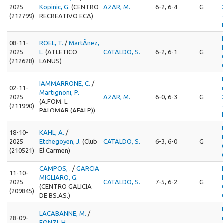
2025
Kopinic, G.
(CENTRO
AZAR, M.
6-2, 6-4
G
(212799)
RECREATIVO ECA)
08-11-
ROEL, T.
/
MartÃ­nez,
2025
L.
(ATLETICO
CATALDO, S.
6-2, 6-1
G
(212628)
LANUS)
IAMMARRONE, C.
/
02-11-
Martignoni, P.
2025
AZAR, M.
6-0, 6-3
G
(A.FOM. L.
(211990)
PALOMAR (AFALP))
18-10-
KAHL, A.
/
2025
Etchegoyen, J.
(Club
CATALDO, S.
6-3, 6-0
G
(210521)
El Carmen)
CAMPOS, .
/
GARCIA
11-10-
MIGLIARO, G.
2025
CATALDO, S.
7-5, 6-2
G
(CENTRO GALICIA
(209845)
DE BS.AS.)
LACABANNE, M.
/
28-09-
FONZI, H.