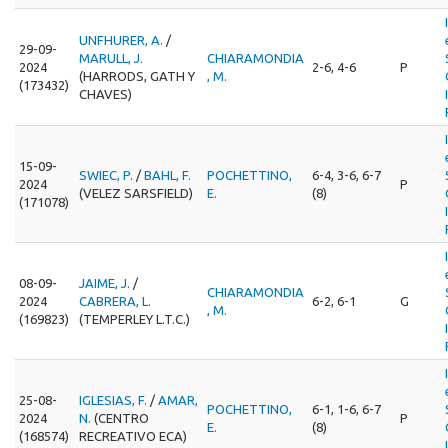
UNFHURER, A.
/
29-09-
MARULL, J.
CHIARAMONDIA
2024
2-6, 4-6
P
(HARRODS, GATH Y
, M.
(173432)
CHAVES)
15-09-
SWIEC, P.
/
BAHL, F.
POCHETTINO,
6-4, 3-6, 6-7
2024
P
(VELEZ SARSFIELD)
E.
(8)
(171078)
08-09-
JAIME, J.
/
CHIARAMONDIA
2024
CABRERA, L.
6-2, 6-1
G
, M.
(169823)
(TEMPERLEY L.T.C.)
25-08-
IGLESIAS, F.
/
AMAR,
POCHETTINO,
6-1, 1-6, 6-7
2024
N.
(CENTRO
P
E.
(8)
(168574)
RECREATIVO ECA)