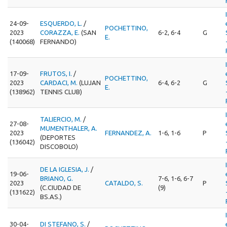
24-09-
ESQUERDO, L.
/
POCHETTINO,
2023
CORAZZA, E.
(SAN
6-2, 6-4
G
E.
(140068)
FERNANDO)
17-09-
FRUTOS, I.
/
POCHETTINO,
2023
CARDACI, M.
(LUJAN
6-4, 6-2
G
E.
(138962)
TENNIS CLUB)
TALIERCIO, M.
/
27-08-
MUMENTHALER, A.
2023
FERNANDEZ, A.
1-6, 1-6
P
(DEPORTES
(136042)
DISCOBOLO)
DE LA IGLESIA, J.
/
19-06-
BRIANO, G.
7-6, 1-6, 6-7
2023
CATALDO, S.
P
(C.CIUDAD DE
(9)
(131622)
BS.AS.)
30-04-
DI STEFANO, S.
/