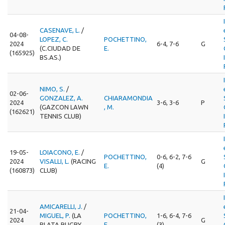
CASENAVE, L.
/
04-08-
LOPEZ, C.
POCHETTINO,
2024
6-4, 7-6
G
(C.CIUDAD DE
E.
(165925)
BS.AS.)
NIMO, S.
/
02-06-
GONZALEZ, A.
CHIARAMONDIA
2024
3-6, 3-6
P
(GAZCON LAWN
, M.
(162621)
TENNIS CLUB)
19-05-
LOIACONO, E.
/
POCHETTINO,
0-6, 6-2, 7-6
2024
VISALLI, L.
(RACING
G
E.
(4)
(160873)
CLUB)
AMICARELLI, J.
/
21-04-
MIGUEL, P.
(LA
POCHETTINO,
1-6, 6-4, 7-6
2024
G
PLATA RUGBY
E.
(3)