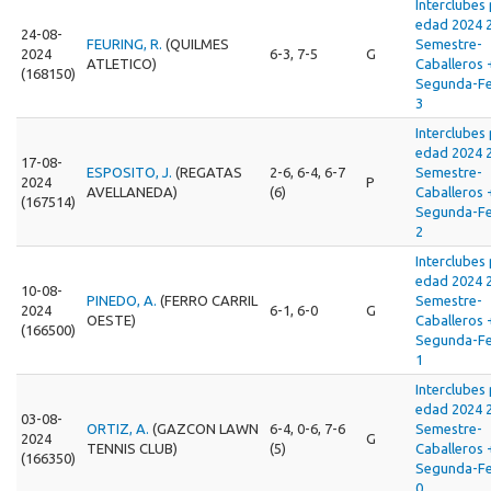
Interclubes
edad 2024 
24-08-
FEURING, R.
(QUILMES
Semestre-
2024
6-3, 7-5
G
ATLETICO)
Caballeros 
(168150)
Segunda-F
3
Interclubes
edad 2024 
17-08-
ESPOSITO, J.
(REGATAS
2-6, 6-4, 6-7
Semestre-
2024
P
AVELLANEDA)
(6)
Caballeros 
(167514)
Segunda-F
2
Interclubes
edad 2024 
10-08-
PINEDO, A.
(FERRO CARRIL
Semestre-
2024
6-1, 6-0
G
OESTE)
Caballeros 
(166500)
Segunda-F
1
Interclubes
edad 2024 
03-08-
ORTIZ, A.
(GAZCON LAWN
6-4, 0-6, 7-6
Semestre-
2024
G
TENNIS CLUB)
(5)
Caballeros 
(166350)
Segunda-F
0