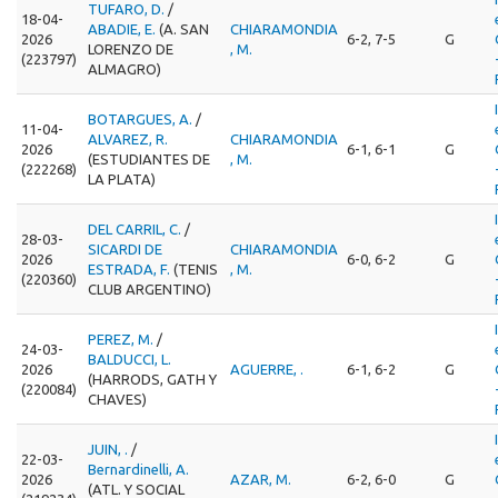
TUFARO, D.
/
18-04-
ABADIE, E.
(A. SAN
CHIARAMONDIA
2026
6-2, 7-5
G
LORENZO DE
, M.
(223797)
ALMAGRO)
BOTARGUES, A.
/
11-04-
ALVAREZ, R.
CHIARAMONDIA
2026
6-1, 6-1
G
(ESTUDIANTES DE
, M.
(222268)
LA PLATA)
DEL CARRIL, C.
/
28-03-
SICARDI DE
CHIARAMONDIA
2026
6-0, 6-2
G
ESTRADA, F.
(TENIS
, M.
(220360)
CLUB ARGENTINO)
PEREZ, M.
/
24-03-
BALDUCCI, L.
2026
AGUERRE, .
6-1, 6-2
G
(HARRODS, GATH Y
(220084)
CHAVES)
JUIN, .
/
22-03-
Bernardinelli, A.
2026
AZAR, M.
6-2, 6-0
G
(ATL. Y SOCIAL