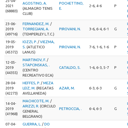
25-04-
AGOSTINO, A.
POCHETTINO,
2021
2-6, 4-6
P
(ALMAGRO TENIS
E.
(68883)
CLUB)
23-06-
FERNANDEZ, M.
/
2019
TORREGIANI, A.
PIROVANI, N.
3-6, 6-4, 6-1
G
(49716)
(TEMPERLEY L.T.C.)
19-05-
IOZZI, P.
/
VIEZMA,
2019
S.
(ATLETICO
PIROVANI, N.
7-6, 1-6, 1-6
P
(45372)
LANUS)
MARTINOV, F.
/
12-05-
STAPCINSKAS, .
2019
CATALDO, S.
1-6, 6-3, 5-7
P
(CENTRO
(44355)
RECREATIVO ECA)
28-04-
HEFFES, P.
/
MEZA
2019
LEIZ, M.
(REGATAS
AZAR, M.
6-3, 6-3
G
(42273)
AVELLANEDA)
MACHICOTE, M.
/
14-04-
ARIZZI, R.
(CIRCULO
2019
PETROCCIA, .
6-4, 6-3
G
GENERAL
(41968)
BELGRANO)
07-04-
GUERRA, L.
/
DO