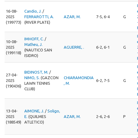
16-08-
Candio, J.
/
2025
FERRAROTTI, A.
AZAR, M.
7-5, 6-4
G
(199773)
(RIVER PLATE)
IMHOFF, C.
/
10-08-
Matheu, J.
2025
AGUERRE, .
6-2, 6-1
G
(NAUTICO SAN
(199118)
ISIDRO)
BIDINOST, M.
/
27-04-
NIMO, S.
(GAZCON
CHIARAMONDIA
2025
6-2, 7-5
G
LAWN TENNIS
, M.
(190436)
CLUB)
13-04-
AIMONE, J.
/
Soligo,
2025
E.
(QUILMES
AZAR, M.
2-6, 2-6
P
(188549)
ATLETICO)