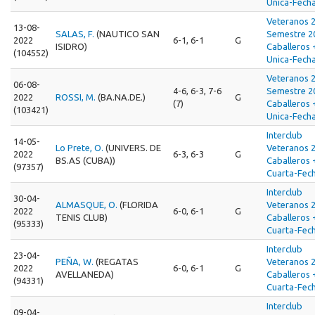
Unica-Fecha
Veteranos 
13-08-
SALAS, F.
(NAUTICO SAN
Semestre 2
2022
6-1, 6-1
G
ISIDRO)
Caballeros 
(104552)
Unica-Fecha
Veteranos 
06-08-
4-6, 6-3, 7-6
Semestre 2
2022
ROSSI, M.
(BA.NA.DE.)
G
(7)
Caballeros 
(103421)
Unica-Fecha
Interclub
14-05-
Lo Prete, O.
(UNIVERS. DE
Veteranos 
2022
6-3, 6-3
G
BS.AS (CUBA))
Caballeros 
(97357)
Cuarta-Fec
Interclub
30-04-
ALMASQUE, O.
(FLORIDA
Veteranos 
2022
6-0, 6-1
G
TENIS CLUB)
Caballeros 
(95333)
Cuarta-Fec
Interclub
23-04-
PEÑA, W.
(REGATAS
Veteranos 
2022
6-0, 6-1
G
AVELLANEDA)
Caballeros 
(94331)
Cuarta-Fec
Interclub
09-04-