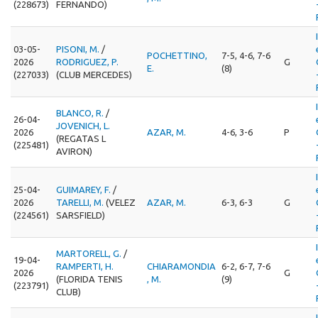
(228673)
FERNANDO)
03-05-
PISONI, M.
/
POCHETTINO,
7-5, 4-6, 7-6
2026
RODRIGUEZ, P.
G
E.
(8)
(227033)
(CLUB MERCEDES)
BLANCO, R.
/
26-04-
JOVENICH, L.
2026
AZAR, M.
4-6, 3-6
P
(REGATAS L
(225481)
AVIRON)
25-04-
GUIMAREY, F.
/
2026
TARELLI, M.
(VELEZ
AZAR, M.
6-3, 6-3
G
(224561)
SARSFIELD)
MARTORELL, G.
/
19-04-
RAMPERTI, H.
CHIARAMONDIA
6-2, 6-7, 7-6
2026
G
(FLORIDA TENIS
, M.
(9)
(223791)
CLUB)