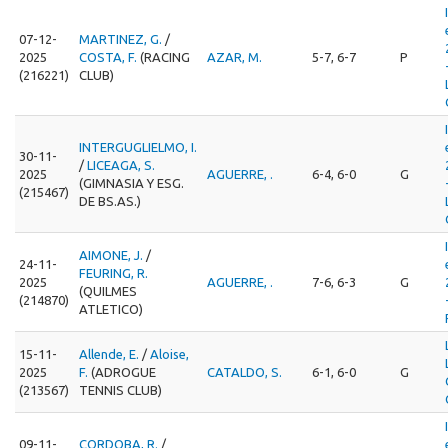
07-12-
MARTINEZ, G.
/
2025
COSTA, F.
(RACING
AZAR, M.
5-7, 6-7
P
(216221)
CLUB)
INTERGUGLIELMO, I.
30-11-
/
LICEAGA, S.
2025
AGUERRE, .
6-4, 6-0
G
(GIMNASIA Y ESG.
(215467)
DE BS.AS.)
AIMONE, J.
/
24-11-
FEURING, R.
2025
AGUERRE, .
7-6, 6-3
G
(QUILMES
(214870)
ATLETICO)
15-11-
Allende, E.
/
Aloise,
2025
F.
(ADROGUE
CATALDO, S.
6-1, 6-0
G
(213567)
TENNIS CLUB)
09-11-
CORDOBA, R.
/