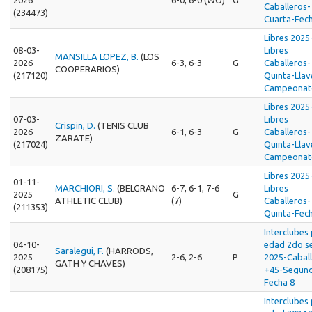
Caballeros-
(234473)
Cuarta-Fec
Libres 2025
08-03-
Libres
MANSILLA LOPEZ, B.
(LOS
2026
6-3, 6-3
G
Caballeros-
COOPERARIOS)
(217120)
Quinta-Llav
Campeonat
Libres 2025
07-03-
Libres
Crispin, D.
(TENIS CLUB
2026
6-1, 6-3
G
Caballeros-
ZARATE)
(217024)
Quinta-Llav
Campeonat
Libres 2025
01-11-
MARCHIORI, S.
(BELGRANO
6-7, 6-1, 7-6
Libres
2025
G
ATHLETIC CLUB)
(7)
Caballeros-
(211353)
Quinta-Fec
Interclubes
04-10-
edad 2do s
Saralegui, F.
(HARRODS,
2025
2-6, 2-6
P
2025-Cabal
GATH Y CHAVES)
(208175)
+45-Segun
Fecha 8
Interclubes